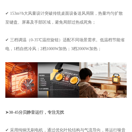
✔ 153m³/h大风量设计突破传统桌面设备送风局限，热量均匀扩散
至键盘、屏幕及手部区域，避免局部过热或死角；
✔ 三档调温（0-35℃温控旋钮）适配不同场景需求。低温档节能省
电，1档自然冷风；2档1000W加热；3档2000W加热；
➤30-45分贝静音运行，专注无扰
✔ 采用纯铜无刷电机，通过优化叶轮结构与气流导向，将运行噪音