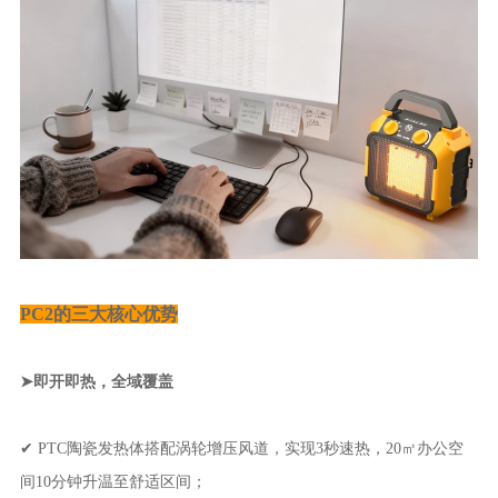
PC2的三大核心优势
➤即开即热，全域覆盖
✔ PTC陶瓷发热体搭配涡轮增压风道，实现3秒速热，20㎡办公空
间10分钟升温至舒适区间；