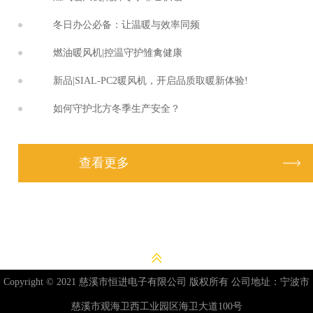
冬日办公必备：让温暖与效率同频
燃油暖风机|控温守护雏禽健康
新品|SIAL-PC2暖风机，开启品质取暖新体验!
如何守护北方冬季生产安全？
查看更多
Copyright © 2021 慈溪市恒进电子有限公司 版权所有 公司地址：宁波市
慈溪市观海卫西工业园区海卫大道100号